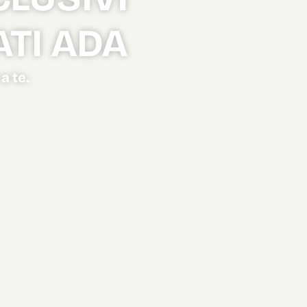
ATI ADA
a te.