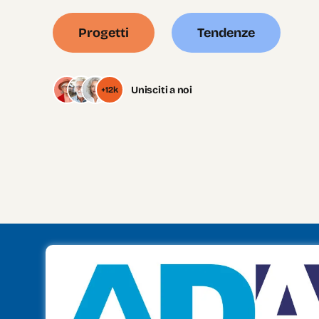
Progetti
Tendenze
Unisciti a noi
+12k