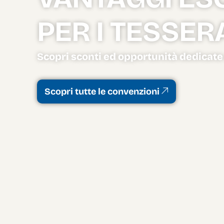
PER I TESSER
Scopri sconti ed opportunità dedicate 
Scopri tutte le convenzioni