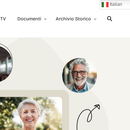
Italian
 TV
Documenti
Archivio Storico
Trasparenza
Archivio 2023
Bilancio
Archivio 2022
2×1000
Archivio 2021
5×1000
Archivio 2020
Rendiconto 5×1000
Archivio 2019