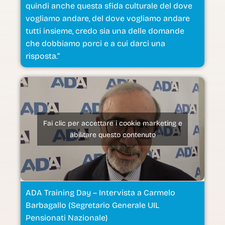
quindi anche questa sfida culturale del dove
vogliamo andare, del dove vogliamo andare
tutti insieme, credo sia una delle domande
che dobbiamo porci e a cui darci una
risposta.”
Fai clic per accettare i cookie marketing e
abilitare questo contenuto
ADA Training Day – Intervista a Carmelo
Barbagallo (Segretario Generale UIL
Pensionati Nazionale)