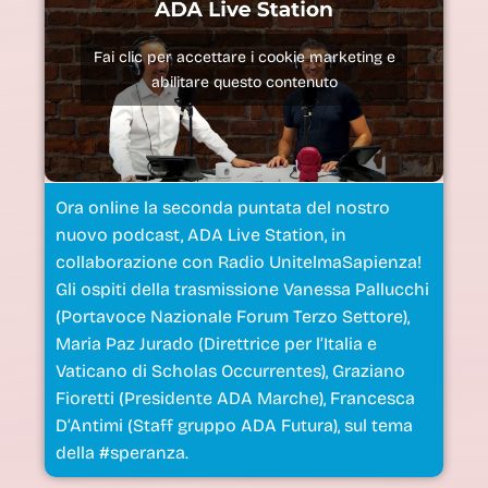
Fai clic per accettare i cookie marketing e
abilitare questo contenuto
Ora online la seconda puntata del nostro
nuovo podcast, ADA Live Station, in
collaborazione con Radio UnitelmaSapienza!
Gli ospiti della trasmissione Vanessa Pallucchi
(Portavoce Nazionale Forum Terzo Settore),
Maria Paz Jurado (Direttrice per l’Italia e
Vaticano di Scholas Occurrentes), Graziano
Fioretti (Presidente ADA Marche), Francesca
D’Antimi (Staff gruppo ADA Futura), sul tema
della #speranza.