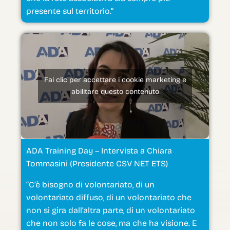
presente sul territorio.”
Fai clic per accettare i cookie marketing e
abilitare questo contenuto
ADA Training Day – Intervista a Chiara
Tommasini (Presidente CSV NET ETS)
“C’è bisogno di volontariato, di un
volontariato diffuso, di un volontariato che
non si gira dall’altra parte, di un volontariato
che non solo fa le cose, ma che ha visione. E