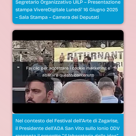
Segretario Organizzativo UILP – Presentazione
stampa VivereDigitale Lunedi’ 16 Giugno 2025
– Sala Stampa – Camera dei Deputati
Fai clic per accettare i cookie marketing e
abilitare questo contenuto
Nel contesto del Festival dell’Arte di Zagarise,
il Presidente dell’ADA San Vito sullo Ionio ODV
racconta il progetto “
Il laboratorio delle idee”