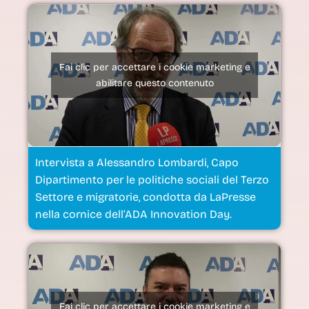
caratteristiche e funzioni.
Accetta
Fai clic per accettare i cookie marketing e
Nega
abilitare questo contenuto
Visualizza preferenze
Cookie Policy
Dichiarazione sulla Privacy
Intervista a Alessandro Lombardi, Capo
Dipartimento per le politiche sociali del Terzo
Settore e migratorie, condotta da LaPresse
nella cornice dell’ADA Innovation Day.
Fai clic per accettare i cookie marketing e