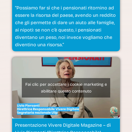
“Possiamo far sì che i pensionati ritornino ad
essere la risorsa del paese, avendo un reddito
che gli permette di dare un aiuto alle famiglie,
ai nipoti: se non c’è questo, i pensionati
diventano un peso, noi invece vogliamo che
diventino una risorsa.”
Fai clic per accettare i cookie marketing e
abilitare questo contenuto
Presentazione Vivere Digitale Magazine – di
Livia Piersanti (Direttrice Responsabile)