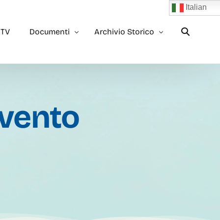
Italian
 TV
Documenti
Archivio Storico
Trasparenza
Archivio 2023
vento
Bilancio
Archivio 2022
2×1000
Archivio 2021
5×1000
Archivio 2020
Rendiconto 5×1000
Archivio 2019