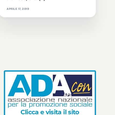
APRILE 17, 2019
C
l
i
c
c
a
e
v
i
s
i
t
a
i
l
s
i
t
o