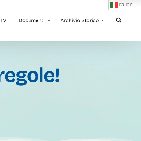
Italian
 TV
Documenti
Archivio Storico
Trasparenza
Archivio 2023
regole!
Bilancio
Archivio 2022
2×1000
Archivio 2021
5×1000
Archivio 2020
Rendiconto 5×1000
Archivio 2019