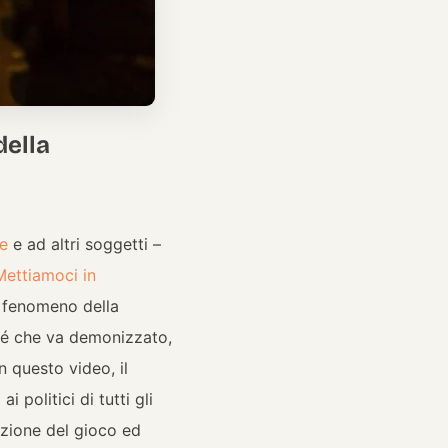
della
le
e ad altri soggetti –
Mettiamoci in
l fenomeno della
 sé che va demonizzato,
n questo video, il
politici di tutti gli
azione del gioco ed