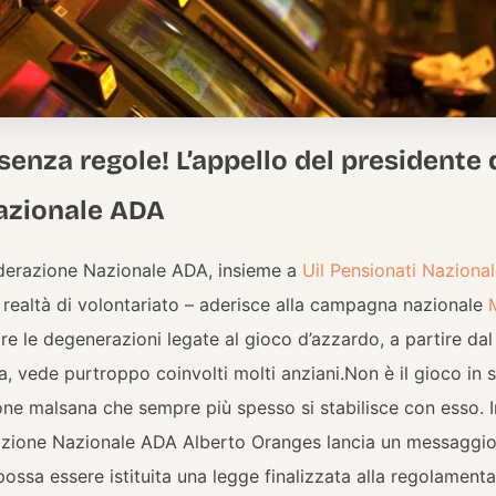
enza regole! L’appello del presidente 
azionale ADA
ederazione Nazionale ADA, insieme a
Uil Pensionati Naziona
, realtà di volontariato – aderisce alla campagna nazionale
re le degenerazioni legate al gioco d’azzardo, a partire da
ia, vede purtroppo coinvolt
i molti anziani.
Non è il gioco in
one malsana che sempre più spesso si stabilisce con esso. I
zione Nazionale ADA Alberto Oranges lancia un messaggio ai 
possa essere istituita una legge finalizzata alla regolament