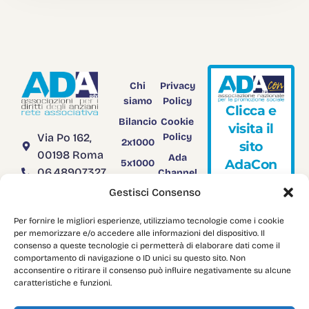
Chi
Privacy
siamo
Policy
C
l
i
c
c
a
e
Bilancio
Cookie
v
i
s
i
t
a
i
l
Via Po 162,
Policy
2x1000
s
i
t
o
00198 Roma
Ada
A
d
a
C
o
n
5x1000
06.48907327
Channel
Rendiconto
TV
segreteria@adanazionale.it
Gestisci Consenso
5x1000
adanazionale@legalmail.it
Adacon
Per fornire le migliori esperienze, utilizziamo tecnologie come i cookie
C.F.
Download
per memorizzare e/o accedere alle informazioni del dispositivo. Il
03958751004
consenso a queste tecnologie ci permetterà di elaborare dati come il
comportamento di navigazione o ID unici su questo sito. Non
acconsentire o ritirare il consenso può influire negativamente su alcune
caratteristiche e funzioni.