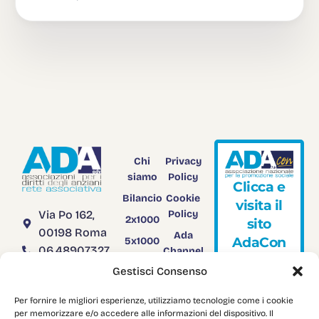
Chi
Privacy
siamo
Policy
C
l
i
c
c
a
e
Bilancio
Cookie
v
i
s
i
t
a
i
l
Via Po 162,
Policy
2x1000
s
i
t
o
00198 Roma
Ada
A
d
a
C
o
n
5x1000
06.48907327
Channel
Rendiconto
TV
segreteria@adanazionale.it
Gestisci Consenso
5x1000
adanazionale@legalmail.it
Adacon
Per fornire le migliori esperienze, utilizziamo tecnologie come i cookie
C.F.
Download
per memorizzare e/o accedere alle informazioni del dispositivo. Il