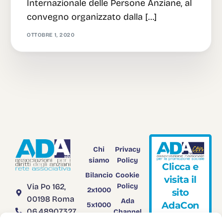
Internazionale delle Persone Anziane, al
convegno organizzato dalla […]
OTTOBRE 1, 2020
Chi
Privacy
siamo
Policy
C
l
i
c
c
a
e
Bilancio
Cookie
v
i
s
i
t
a
i
l
Via Po 162,
Policy
2x1000
s
i
t
o
00198 Roma
Ada
A
d
a
C
o
n
5x1000
06.48907327
Channel
Rendiconto