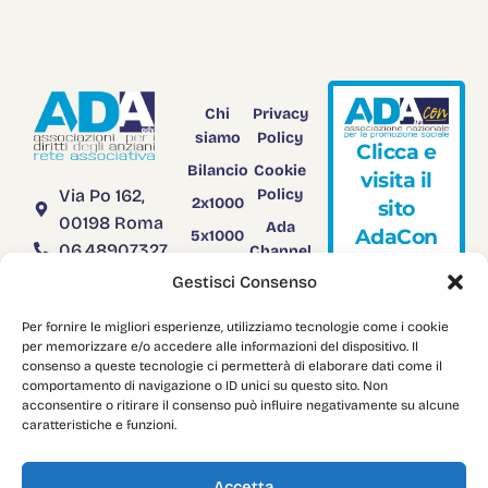
Chi
Privacy
siamo
Policy
C
l
i
c
c
a
e
Bilancio
Cookie
v
i
s
i
t
a
i
l
Via Po 162,
Policy
2x1000
s
i
t
o
00198 Roma
Ada
A
d
a
C
o
n
5x1000
06.48907327
Channel
Rendiconto
TV
segreteria@adanazionale.it
Gestisci Consenso
5x1000
adanazionale@legalmail.it
Adacon
Per fornire le migliori esperienze, utilizziamo tecnologie come i cookie
C.F.
Download
per memorizzare e/o accedere alle informazioni del dispositivo. Il
03958751004
consenso a queste tecnologie ci permetterà di elaborare dati come il
comportamento di navigazione o ID unici su questo sito. Non
acconsentire o ritirare il consenso può influire negativamente su alcune
caratteristiche e funzioni.
Copyright: © 2024
AdaNazionale
. All Rights Reserved.
Accetta