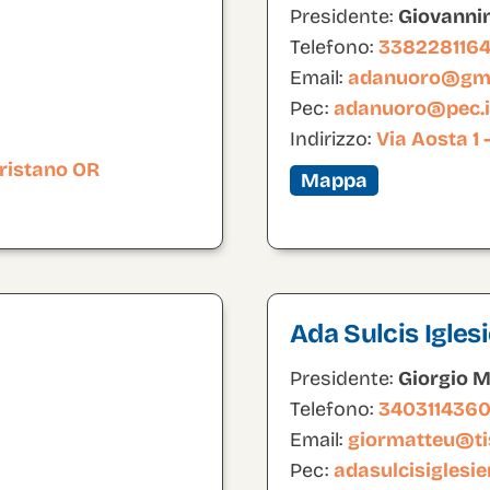
Presidente:
Giovanni
Telefono:
338228116
Email:
adanuoro@gma
Pec:
adanuoro@pec.i
Indirizzo:
Via Aosta 1
Oristano OR
Mappa
Ada Sulcis Igles
Presidente:
Giorgio 
Telefono:
340311436
Email:
giormatteu@tis
Pec:
adasulcisiglesi