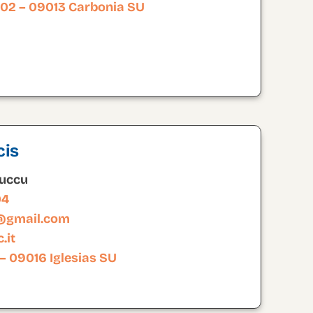
 102 – 09013 Carbonia SU
cis
Cuccu
04
u@gmail.com
.it
 – 09016 Iglesias SU