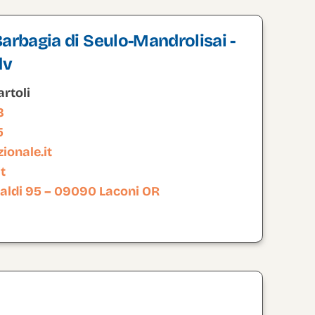
arbagia di Seulo-Mandrolisai -
dv
rtoli
8
5
onale.it
t
aldi 95 – 09090 Laconi OR