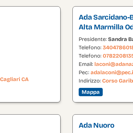
Ada Sarcidano-B
Alta Marmilla O
Presidente:
Sandra Ba
Telefono:
340478601
Telefono:
078220813
Email:
laconi@adanazi
Pec:
adalaconi@pec.i
 Cagliari CA
Indirizzo:
Corso Garib
Mappa
Ada Nuoro