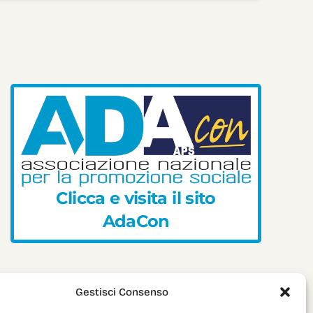
C
l
i
c
c
a
e
v
i
s
i
t
a
i
l
s
i
t
o
A
d
a
C
o
n
Gestisci Consenso