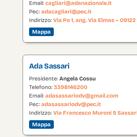
Email:
cagliari@adanazionale.it
Pec:
adacagliari@pec.it
Indirizzo:
Via Po 1, ang. Via Elmas – 09122
Mappa
Ada Sassari
Presidente:
Angela Cossu
Telefono:
3398146200
Email:
adasassariodv@gmail.com
Pec:
adasassariodv@pec.it
Indirizzo:
Via Francesco Muroni 5 Sassar
Mappa