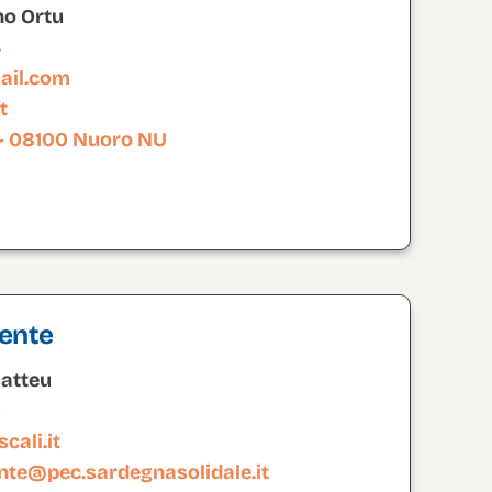
no Ortu
4
il.com
t
 – 08100 Nuoro NU
iente
Matteu
0
cali.it
ente@pec.sardegnasolidale.it