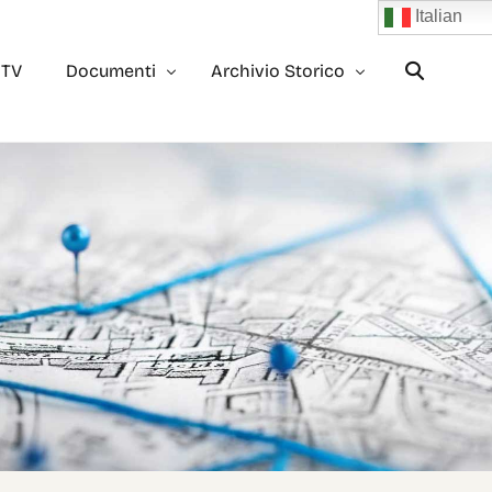
Italian
 TV
Documenti
Archivio Storico
Trasparenza
Archivio 2023
Bilancio
Archivio 2022
2×1000
Archivio 2021
5×1000
Archivio 2020
Rendiconto 5×1000
Archivio 2019