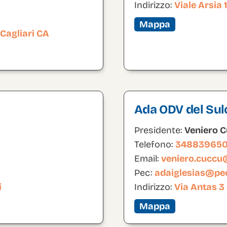
Indirizzo:
Viale Arsia
Mappa
 Cagliari CA
Ada ODV del Sul
Presidente:
Veniero 
Telefono:
34883965
Email:
veniero.cucc
Pec:
adaiglesias@pec
i
Indirizzo:
Via Antas 3
Mappa