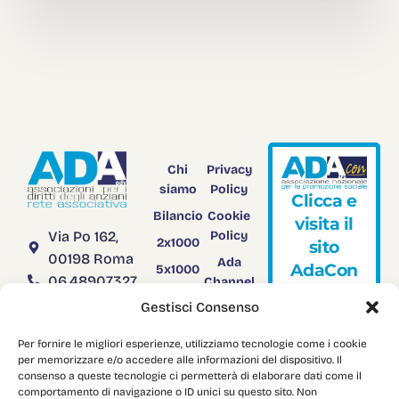
Chi
Privacy
siamo
Policy
C
l
i
c
c
a
e
Bilancio
Cookie
v
i
s
i
t
a
i
l
Via Po 162,
Policy
2x1000
s
i
t
o
00198 Roma
Ada
A
d
a
C
o
n
5x1000
06.48907327
Channel
Rendiconto
TV
segreteria@adanazionale.it
Gestisci Consenso
5x1000
adanazionale@legalmail.it
Adacon
Per fornire le migliori esperienze, utilizziamo tecnologie come i cookie
C.F.
Download
per memorizzare e/o accedere alle informazioni del dispositivo. Il
03958751004
consenso a queste tecnologie ci permetterà di elaborare dati come il
comportamento di navigazione o ID unici su questo sito. Non