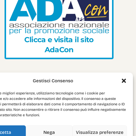
C
l
i
c
c
a
e
v
i
s
i
t
a
i
l
s
i
t
o
A
d
a
C
o
n
Gestisci Consenso
le migliori esperienze, utilizziamo tecnologie come i cookie per
e/o accedere alle informazioni del dispositivo. Il consenso a queste
ci permetterà di elaborare dati come il comportamento di navigazione o ID
sto sito. Non acconsentire o ritirare il consenso può influire negativamente
ratteristiche e funzioni.
cetta
Nega
Visualizza preferenze