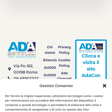
Chi
Privacy
siamo
Policy
C
l
i
c
c
a
e
Bilancio
Cookie
v
i
s
i
t
a
i
l
Via Po 162,
Policy
2x1000
s
i
t
o
00198 Roma
Ada
A
d
a
C
o
n
5x1000
06.48907327
Channel
Rendiconto
TV
segreteria@adanazionale.it
Gestisci Consenso
5x1000
adanazionale@legalmail.it
Adacon
Per fornire le migliori esperienze, utilizziamo tecnologie come i cookie
C.F.
Download
per memorizzare e/o accedere alle informazioni del dispositivo. Il
03958751004
consenso a queste tecnologie ci permetterà di elaborare dati come il
comportamento di navigazione o ID unici su questo sito. Non