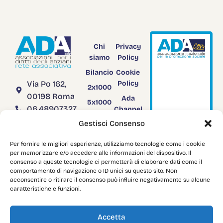
Chi
Privacy
siamo
Policy
C
l
i
c
c
a
e
Bilancio
Cookie
v
i
s
i
t
a
i
l
Via Po 162,
Policy
2x1000
s
i
t
o
00198 Roma
Ada
A
d
a
C
o
n
5x1000
06.48907327
Channel
Rendiconto
TV
segreteria@adanazionale.it
Gestisci Consenso
5x1000
adanazionale@legalmail.it
Adacon
Per fornire le migliori esperienze, utilizziamo tecnologie come i cookie
C.F.
Download
per memorizzare e/o accedere alle informazioni del dispositivo. Il
03958751004
consenso a queste tecnologie ci permetterà di elaborare dati come il
comportamento di navigazione o ID unici su questo sito. Non
acconsentire o ritirare il consenso può influire negativamente su alcune
caratteristiche e funzioni.
Copyright: © 2024
AdaNazionale
. All Rights Reserved.
Accetta