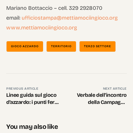
Mariano Bottaccio – cell. 329 2928070
email:
ufficiostampa@mettiamociingioco.org
www.mettiamociingioco.org
GIOCO AZZARDO
TERRITORIO
TERZO SETTORE
PREVIOUS ARTICLE
NEXT ARTICLE
Linee guida sul gioco
Verbale dell’incontro
d’azzardo: i punti fermi
della Campagna
di una intesa
“Mettiamoci in Gioco”
You may also like