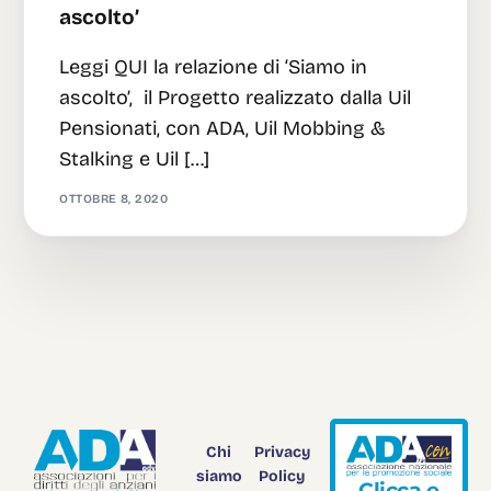
ascolto’
Leggi QUI la relazione di ‘Siamo in
ascolto’, il Progetto realizzato dalla Uil
Pensionati, con ADA, Uil Mobbing &
Stalking e Uil […]
OTTOBRE 8, 2020
Chi
Privacy
siamo
Policy
C
l
i
c
c
a
e