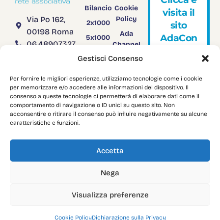
Bilancio
Cookie
v
i
s
i
t
a
i
l
Via Po 162,
Policy
2x1000
s
i
t
o
00198 Roma
Ada
A
d
a
C
o
n
5x1000
06.48907327
Channel
Rendiconto
TV
segreteria@adanazionale.it
Gestisci Consenso
5x1000
adanazionale@legalmail.it
Adacon
Per fornire le migliori esperienze, utilizziamo tecnologie come i cookie
C.F.
Download
per memorizzare e/o accedere alle informazioni del dispositivo. Il
03958751004
consenso a queste tecnologie ci permetterà di elaborare dati come il
comportamento di navigazione o ID unici su questo sito. Non
acconsentire o ritirare il consenso può influire negativamente su alcune
caratteristiche e funzioni.
Copyright: © 2024
AdaNazionale
. All Rights Reserved.
Accetta
Nega
Visualizza preferenze
Cookie Policy
Dichiarazione sulla Privacy