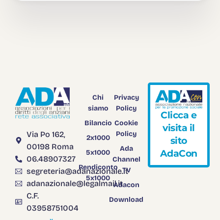
Chi
Privacy
siamo
Policy
C
l
i
c
c
a
e
Bilancio
Cookie
v
i
s
i
t
a
i
l
Via Po 162,
Policy
2x1000
s
i
t
o
00198 Roma
Ada
A
d
a
C
o
n
5x1000
06.48907327
Channel
Rendiconto
TV
segreteria@adanazionale.it
5x1000
adanazionale@legalmail.it
Adacon
C.F.
Download
03958751004