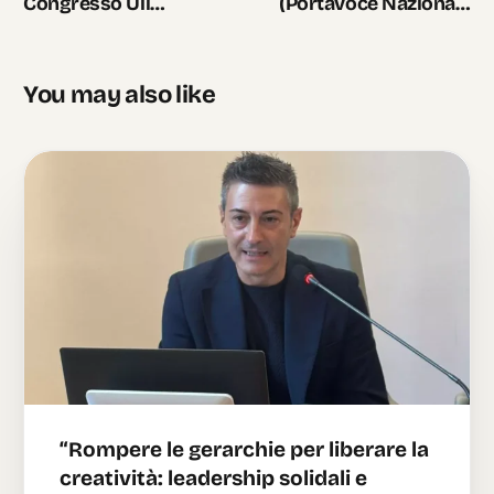
Congresso Uil
(Portavoce Nazionale
Pensionati Nazionale –
Rete Associativa ADA):
Sorrento 6-8 maggio
Connessione sociale e
2026
solitudini
You may also like
intergenerazionali a
“Siamo Noi” su
TV2000
“Rompere le gerarchie per liberare la
creatività: leadership solidali e