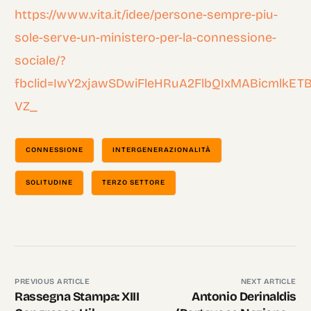
https://www.vita.it/idee/persone-sempre-piu-
sole-serve-un-ministero-per-la-connessione-
sociale/?
fbclid=IwY2xjawSDwiFleHRuA2FlbQIxMABicm
VZ_
CONNESSIONE
INTERGENERAZIONALITÀ
SOLITUDINE
TERZO SETTORE
PREVIOUS ARTICLE
NEXT ARTICLE
Rassegna Stampa: XIII
Antonio Derinaldis