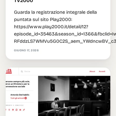
TV2000
Guarda la registrazione integrale della
puntata sul sito Play2000:
https://www.play2000.it/detail/12?
episode_id=35463&season_id=1366&fbcli
RFddzLS7WMVu5G0C2S_aem_YWdncwBV_c31
GIUGNO 17, 2026