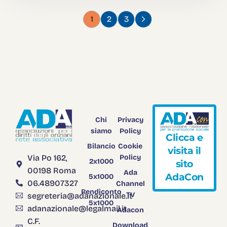
1
2
3
Chi
Privacy
siamo
Policy
C
l
i
c
c
a
e
Bilancio
Cookie
v
i
s
i
t
a
i
l
Via Po 162,
Policy
2x1000
s
i
t
o
00198 Roma
Ada
A
d
a
C
o
n
5x1000
06.48907327
Channel
Rendiconto
TV
segreteria@adanazionale.it
5x1000
adanazionale@legalmail.it
Adacon
C.F.
Download