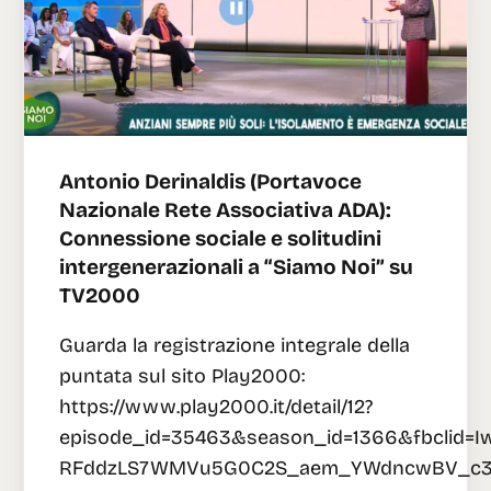
Antonio Derinaldis (Portavoce
Nazionale Rete Associativa ADA):
Connessione sociale e solitudini
intergenerazionali a “Siamo Noi” su
TV2000
Guarda la registrazione integrale della
puntata sul sito Play2000:
https://www.play2000.it/detail/12?
episode_id=35463&season_id=1366&fbcli
RFddzLS7WMVu5G0C2S_aem_YWdncwBV_c31