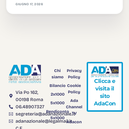
GIUGNO 17, 2026
Chi
Privacy
siamo
Policy
C
l
i
c
c
a
e
Bilancio
Cookie
v
i
s
i
t
a
i
l
Via Po 162,
Policy
2x1000
s
i
t
o
00198 Roma
Ada
A
d
a
C
o
n
5x1000
06.48907327
Channel
Rendiconto
TV
segreteria@adanazionale.it
5x1000
adanazionale@legalmail.it
Adacon
C.F.