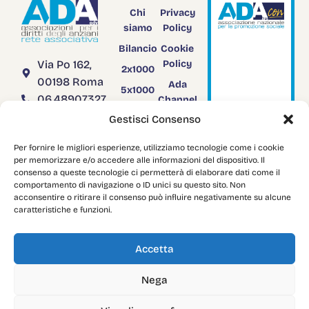
Chi
Privacy
siamo
Policy
C
l
i
c
c
a
e
Bilancio
Cookie
v
i
s
i
t
a
i
l
Via Po 162,
Policy
2x1000
s
i
t
o
00198 Roma
Ada
A
d
a
C
o
n
5x1000
06.48907327
Channel
Rendiconto
TV
segreteria@adanazionale.it
Gestisci Consenso
5x1000
adanazionale@legalmail.it
Adacon
Per fornire le migliori esperienze, utilizziamo tecnologie come i cookie
C.F.
Download
per memorizzare e/o accedere alle informazioni del dispositivo. Il
03958751004
consenso a queste tecnologie ci permetterà di elaborare dati come il
comportamento di navigazione o ID unici su questo sito. Non
acconsentire o ritirare il consenso può influire negativamente su alcune
caratteristiche e funzioni.
Copyright: © 2024
AdaNazionale
. All Rights Reserved.
Accetta
Nega